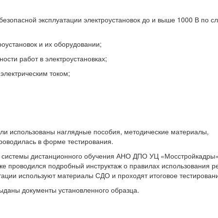
безопасной эксплуатации электроустановок до и выше 1000 В по 
роустановок и их оборудовании;
ости работ в электроустановках;
 электрическим током;
ыли использованы наглядные пособия, методические материалы,
роводилась в форме тестирования.
м системы дистанционного обучения АНО ДПО УЦ «Мосстройкадры»
кже проводился подробный инструктаж о правилах использования р
тации используют материалы СДО и проходят итоговое тестирован
даны документы установленного образца.