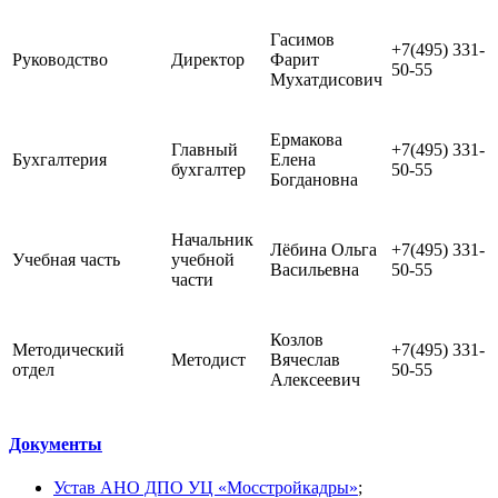
Гасимов
+7(495) 331-
Руководство
Директор
Фарит
50-55
Мухатдисович
Ермакова
Главный
+7(495) 331-
Бухгалтерия
Елена
бухгалтер
50-55
Богдановна
Начальник
Лёбина Ольга
+7(495) 331-
Учебная часть
учебной
Васильевна
50-55
части
Козлов
Методический
+7(495) 331-
Методист
Вячеслав
отдел
50-55
Алексеевич
Документы
Устав АНО ДПО УЦ «Мосстройкадры»
;