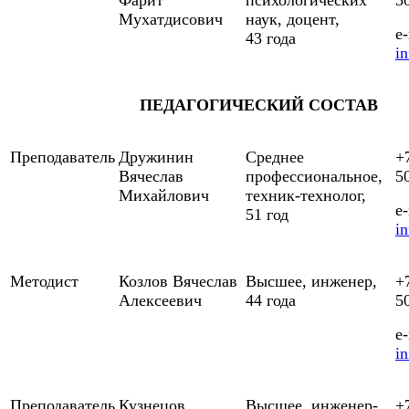
Фарит
психологических
5
Мухатдисович
наук, доцент,
e-
43 года
i
ПЕДАГОГИЧЕСКИЙ СОСТАВ
Преподаватель
Дружинин
Среднее
+
Вячеслав
профессиональное,
5
Михайлович
техник-технолог,
e-
51 год
i
Методист
Козлов
Вячеслав
Высшее, инженер,
+
Алексеевич
44 года
5
e-
i
Преподаватель
Кузнецов
Высшее, инженер-
+