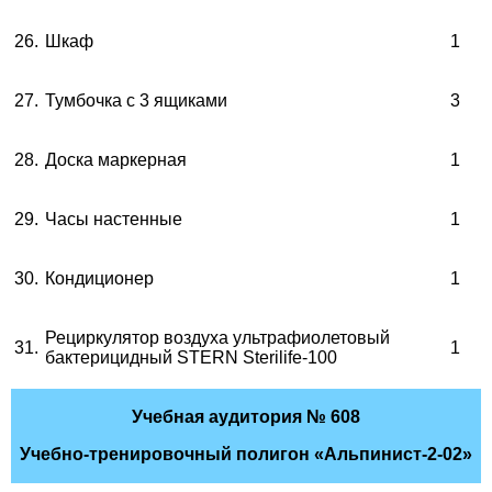
26.
Шкаф
1
27.
Тумбочка с 3 ящиками
3
28.
Доска маркерная
1
29.
Часы настенные
1
30.
Кондиционер
1
Рециркулятор воздуха ультрафиолетовый
31.
1
бактерицидный
STERN
Sterilife
-100
Учебная аудитория
№ 608
Учебно-тренировочный полигон «Альпинист-2-02»