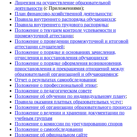
Лицензия на осуществление образовательной
деятельности
(с Приложениями);
План финансово-хозяйственной деятельности
;
Правила внутреннего распорядка обучающихся
;
Правила внутреннего трудового распорядка
;
Положение о текущем контроле успеваемости и
промежуточной аттестации
;
Положение о проведении промежуточной и итоговой
аттестации слушателей
;
Положение о порядке и основаниях зачисления,
отчисления и восстановления обучающихся
;
Положение о порядке оформления возникновения,
приостановления и прекращения отношений между
образовательной организацией и обучающимися
;
Отчет о результатах самообследования
;
Положение о профессиональной этике
;
Положение о педагогическом совете
Положение об обучении по индивидуальному плану
;
Правила оказания платных образовательных услуг
;
Положение об организации образовательного процесса
Положение о ведении и хранении документации по
учебным группам
Положение о комиссии по урегулированию споров
Положение о самообследовании
Положение об официальном сайте