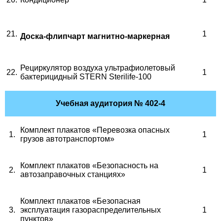
21.
1
Доска-флипчарт магнитно-маркерная
Рециркулятор воздуха ультрафиолетовый
22.
1
бактерицидный
STERN
Sterilife
-100
Учебная аудитория
№ 402-4
Комплект плакатов «Перевозка опасных
1
.
1
грузов автотранспортом»
Комплект плакатов «Безопасность на
2.
1
автозаправочных станциях»
Комплект плакатов «Безопасная
3.
эксплуатация газораспределительных
1
пунктов»