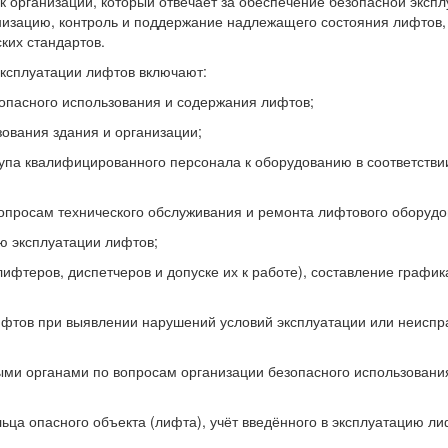
к организации, который отвечает за обеспечение безопасной эксп
низацию, контроль и поддержание надлежащего состояния лифтов, 
ких стандартов.
эксплуатации лифтов включают:
зопасного использования и содержания лифтов;
зования здания и организации;
упа квалифицированного персонала к оборудованию в соответстви
опросам технического обслуживания и ремонта лифтового оборуд
ию эксплуатации лифтов;
лифтеров, диспетчеров и допуске их к работе), составление графи
фтов при выявлении нарушений условий эксплуатации или неиспр
ыми органами по вопросам организации безопасного использовани
ьца опасного объекта (лифта), учёт введённого в эксплуатацию ли