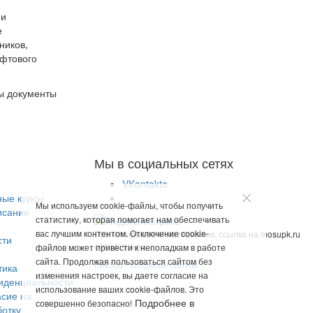
ии
е
ников,
ифтового
ы документы
Мы в социальных сетях
VKontakte
ные курсы
Мы используем cookie-файлы, чтобы получить
исание
статистику, которая помогает нам обеспечивать
вас лучшим контентом. Отключение cookie-
При копировании материалов, ссылка на mosupk.ru
сти
обязательна
файлов может привести к неполадкам в работе
сайта. Продолжая пользоваться сайтом без
iNikSite - создание сайтов
тика
изменения настроек, вы даете согласие на
иденциальности
использование ваших cookie-файлов. Это
асие на
Подробнее в
совершенно безопасно!
отку