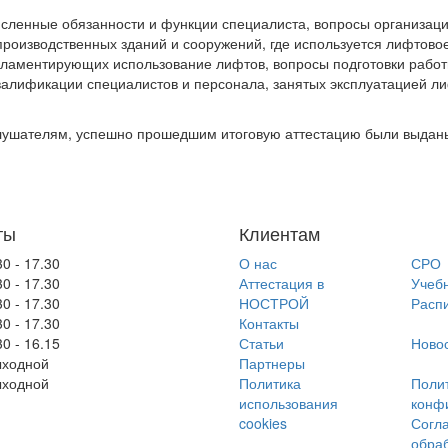
сленные обязанности и функции специалиста, вопросы организац
роизводственных зданий и сооружений, где используется лифтово
гламентирующих использование лифтов, вопросы подготовки работ
валификации специалистов и персонала, занятых эксплуатацией л
Слушателям, успешно прошедшим итоговую аттестацию были выдан
ты
Клиентам
30 - 17.30
О нас
СРО
30 - 17.30
Аттестация в
Учеб
30 - 17.30
НОСТРОЙ
Расп
30 - 17.30
Контакты
30 - 16.15
Статьи
Ново
ходной
Партнеры
ходной
Политика
Поли
использования
конф
cookies
Согл
обраб